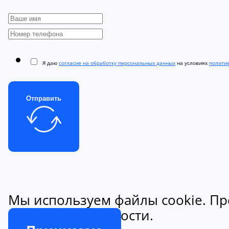
Я даю
согласие на обработку персональных данных
на условиях
полити
Отправить
Мы используем файлы cookie. Пр
конфиденциальности.