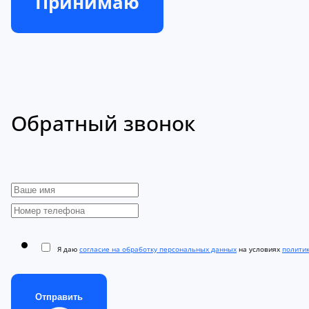
Принимаю
Обратный звонок
Я даю
согласие на обработку персональных данных
на условиях
полити
Отправить