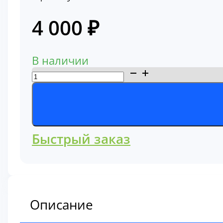
4 000
₽
В наличии
Количество
товара
Фильтр
воздушный
Hitachi
Быстрый заказ
4163738
Описание