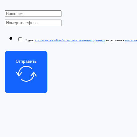
Я даю
согласие на обработку персональных данных
на условиях
полити
Отправить