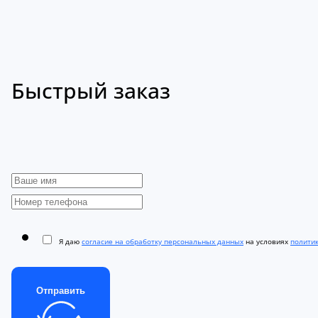
Быстрый заказ
Я даю
согласие на обработку персональных данных
на условиях
полити
Отправить