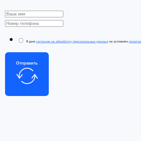
Я даю
согласие на обработку персональных данных
на условиях
полити
Отправить