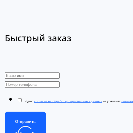
Быстрый заказ
Я даю
согласие на обработку персональных данных
на условиях
полити
Отправить