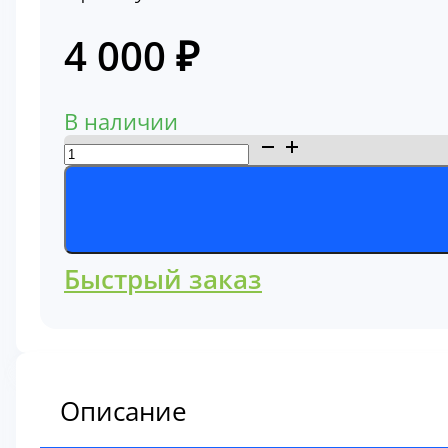
4 000
₽
В наличии
Количество
товара
Фильтр
воздушный
Komatsu
Быстрый заказ
600-
181-
2700
Описание