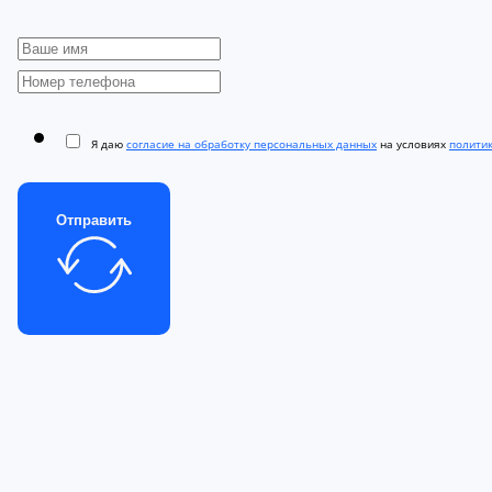
Я даю
согласие на обработку персональных данных
на условиях
полити
Отправить