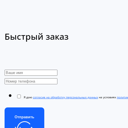
Быстрый заказ
Я даю
согласие на обработку персональных данных
на условиях
полити
Отправить