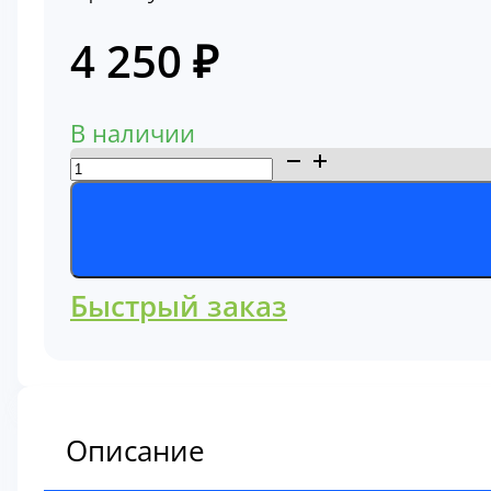
4 250
₽
В наличии
Количество
товара
Фильтр
воздушный
Komatsu
Быстрый заказ
600-
181-
6100
Описание