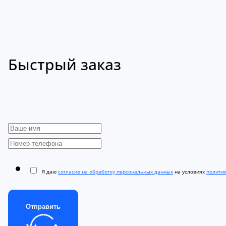
Быстрый заказ
Я даю
согласие на обработку персональных данных
на условиях
полити
Отправить