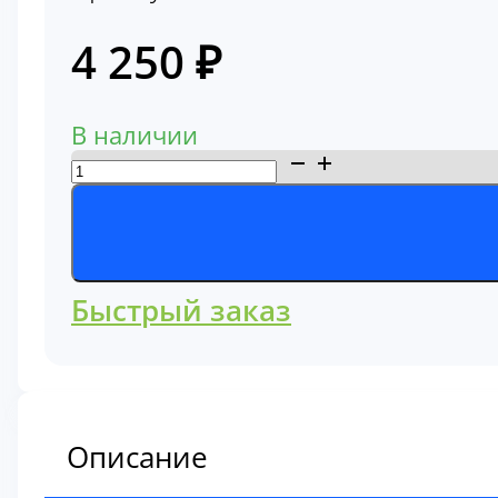
4 250
₽
В наличии
Количество
товара
Фильтр
воздушный
Komatsu
Быстрый заказ
600-
181-
6820
Описание