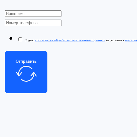
Я даю
согласие на обработку персональных данных
на условиях
полити
Отправить