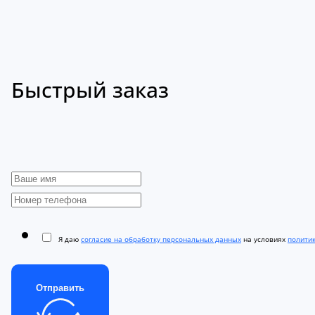
Быстрый заказ
Я даю
согласие на обработку персональных данных
на условиях
полити
Отправить