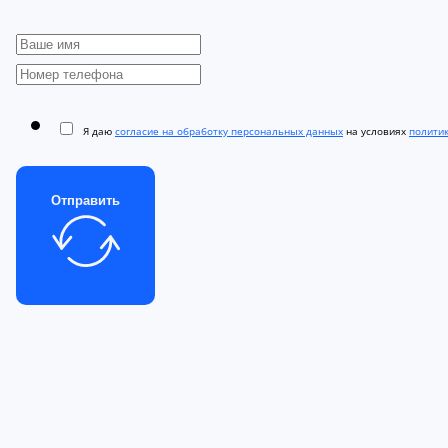
Я даю
согласие на обработку персональных данных
на условиях
полити
Отправить