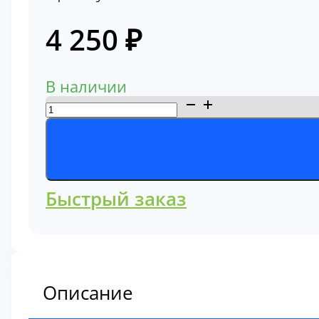
4 250
₽
В наличии
Количество
товара
Фильтр
воздушный
Komatsu
Быстрый заказ
600-
181-
6830
Описание