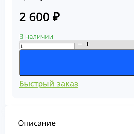
2 600
₽
В наличии
Количество
товара
Фильтр
воздушный
Komatsu
Быстрый заказ
600-
185-
2100
Описание