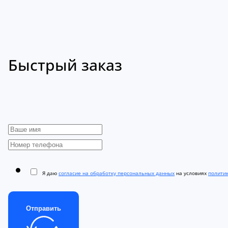
Быстрый заказ
Я даю
согласие на обработку персональных данных
на условиях
полити
Отправить