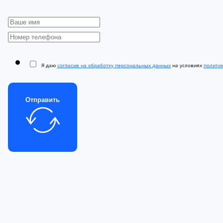
Я даю
согласие на обработку персональных данных
на условиях
полити
Отправить