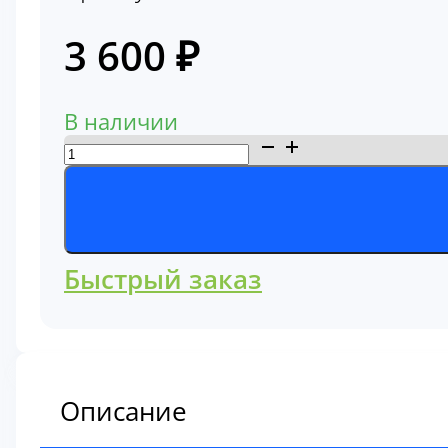
3 600
₽
В наличии
Количество
товара
Фильтр
воздушный
Komatsu
Быстрый заказ
600-
185-
3110
Описание