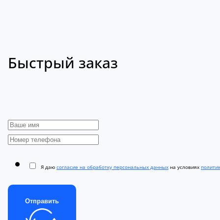
Быстрый заказ
Я даю
согласие на обработку персональных данных
на условиях
полити
Отправить