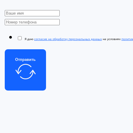
Я даю
согласие на обработку персональных данных
на условиях
полити
Отправить