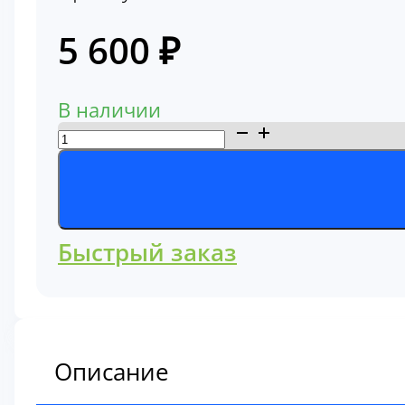
5 600
₽
В наличии
Количество
товара
Фильтр
воздушный
Komatsu
Быстрый заказ
600-
185-
5100
Описание