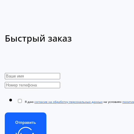
Быстрый заказ
Я даю
согласие на обработку персональных данных
на условиях
полити
Отправить