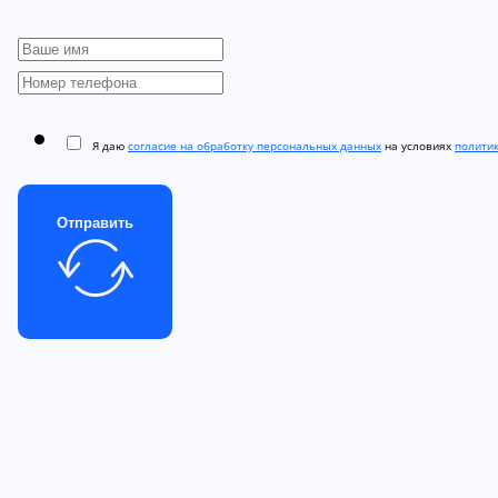
Я даю
согласие на обработку персональных данных
на условиях
полити
Отправить