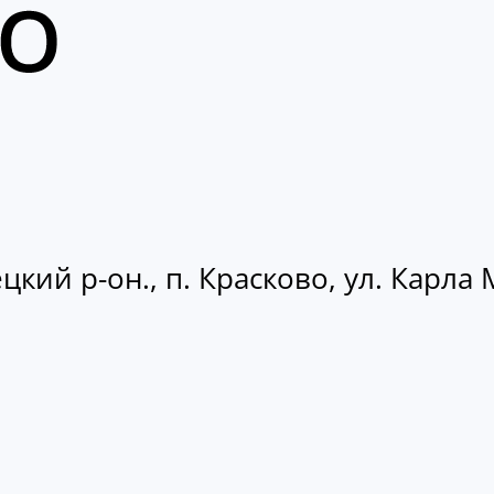
кий р-он., п. Красково, ул. Карла М