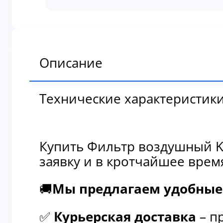
воздушный
Komatsu
600-
185-
5110
Описание
Технические характеристик
Купить Фильтр воздушный Ko
заявку и в кротчайшее врем
🚚
Мы предлагаем удобные 
✅
Курьерская доставка
– п