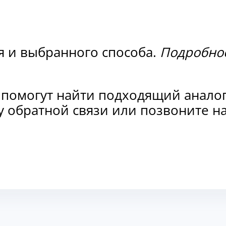
я и выбранного способа.
Подробнос
 помогут найти подходящий анало
рму обратной связи или позвоните