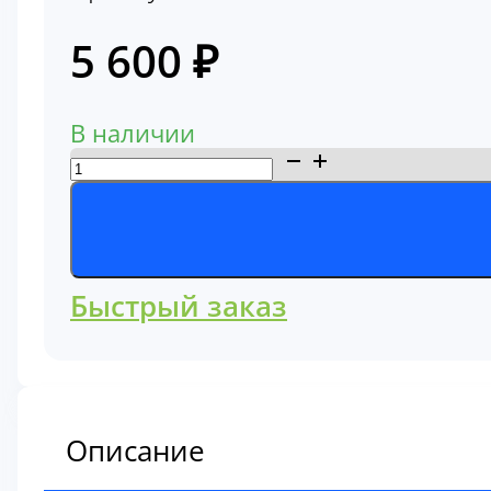
5 600
₽
В наличии
Количество
товара
Фильтр
воздушный
Komatsu
Быстрый заказ
600-
185-
5120
Описание