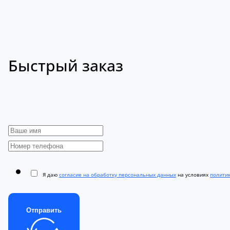
Быстрый заказ
Я даю
согласие на обработку персональных данных
на условиях
полити
Отправить