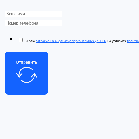
Я даю
согласие на обработку персональных данных
на условиях
полити
Отправить