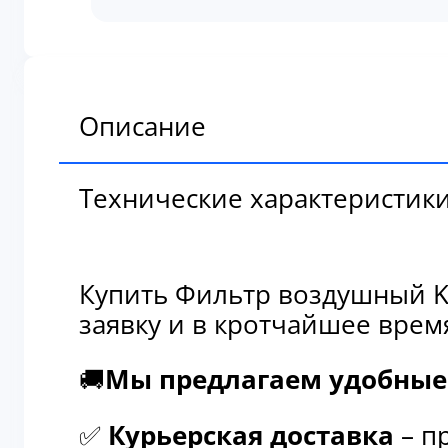
воздушный
Komatsu
6128-
81-
7042
Описание
Технические характеристик
Купить Фильтр воздушный Ko
заявку и в кротчайшее врем
🚚
Мы предлагаем удобные 
✅
Курьерская доставка
– п