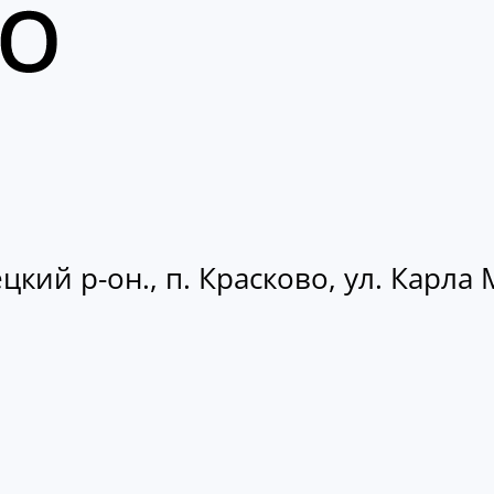
кий р-он., п. Красково, ул. Карла М