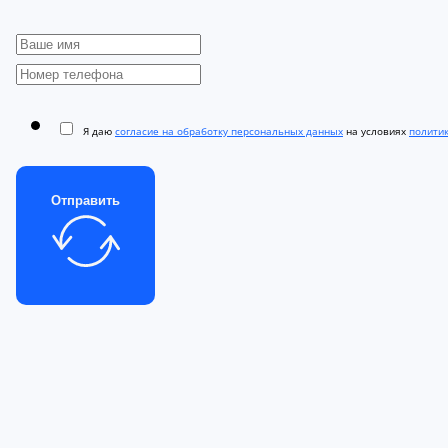
Я даю
согласие на обработку персональных данных
на условиях
полити
Отправить