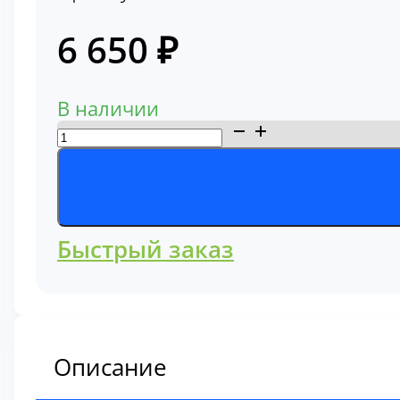
6 650
₽
В наличии
Количество
товара
Фильтр
воздушный
Komatsu
Быстрый заказ
6128-
81-
7050
Описание