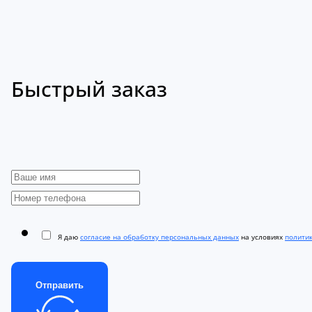
Быстрый заказ
Я даю
согласие на обработку персональных данных
на условиях
полити
Отправить