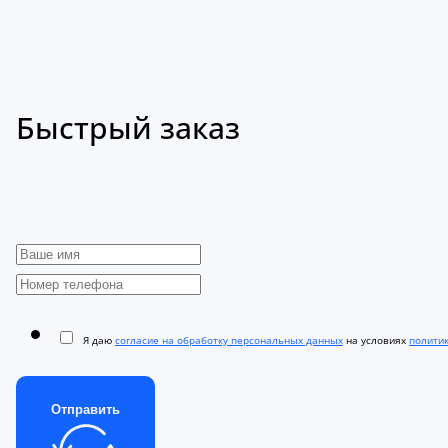
Быстрый заказ
Я даю
согласие на обработку персональных данных
на условиях
полити
Отправить