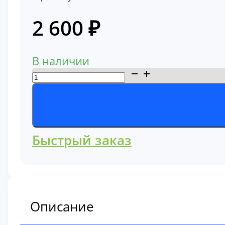
2 600
₽
В наличии
Количество
товара
Фильтр
воздушный
Komatsu
Быстрый заказ
848101144
Описание