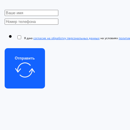
Я даю
согласие на обработку персональных данных
на условиях
полити
Отправить