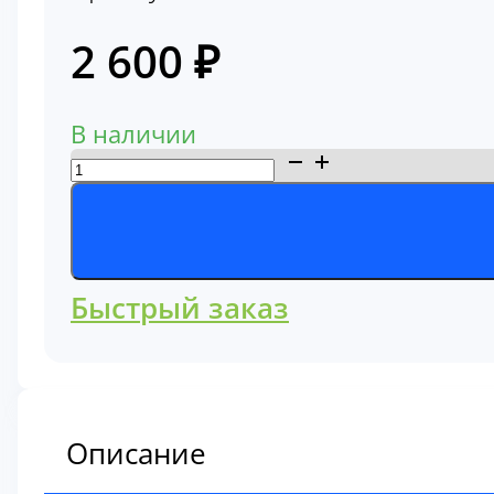
2 600
₽
В наличии
Количество
товара
Фильтр
воздушный
Komatsu
Быстрый заказ
848101190
Описание