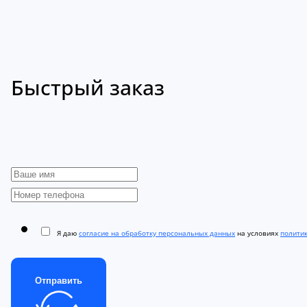
Быстрый заказ
Я даю
согласие на обработку персональных данных
на условиях
полити
Отправить