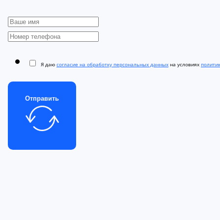
Я даю
согласие на обработку персональных данных
на условиях
полити
Отправить