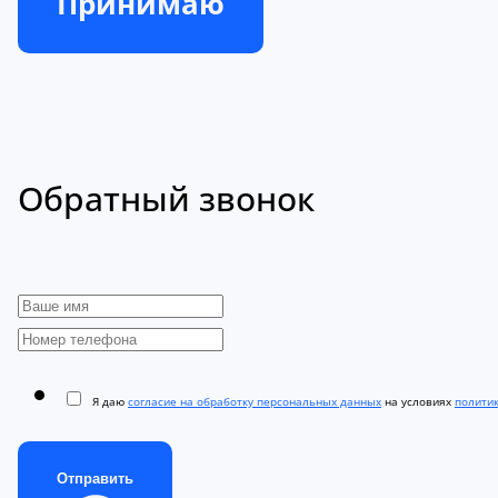
Принимаю
Обратный звонок
Я даю
согласие на обработку персональных данных
на условиях
полити
Отправить