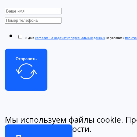
Я даю
согласие на обработку персональных данных
на условиях
полити
Отправить
Мы используем файлы cookie. Пр
конфиденциальности.