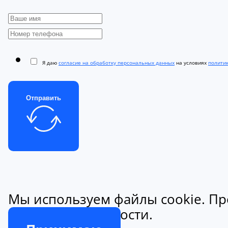
Я даю
согласие на обработку персональных данных
на условиях
полити
Отправить
Мы используем файлы cookie. Пр
конфиденциальности.