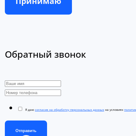
Принимаю
Обратный звонок
Я даю
согласие на обработку персональных данных
на условиях
полити
Отправить