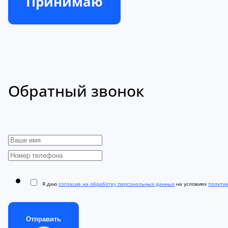
Принимаю
Обратный звонок
Я даю
согласие на обработку персональных данных
на условиях
полити
Отправить