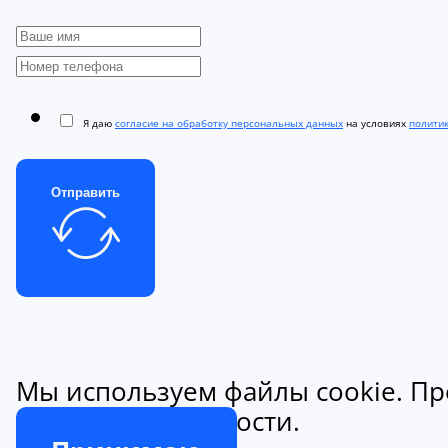
Я даю
согласие на обработку персональных данных
на условиях
полити
Отправить
Мы используем файлы cookie. Пр
конфиденциальности.