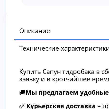
гидробака
в
сборе
31EE-
02100-
Описание
A
Технические характеристик
Купить Сапун гидробака в с
заявку и в кротчайшее врем
🚚
Мы предлагаем удобные 
✅
Курьерская доставка
– п