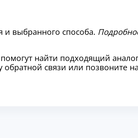
я и выбранного способа.
Подробнос
 помогут найти подходящий анало
рму обратной связи или позвоните