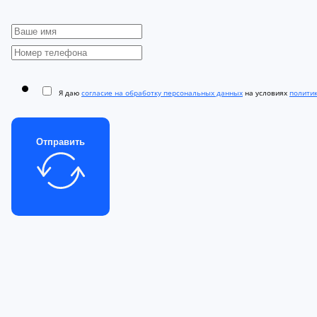
Я даю
согласие на обработку персональных данных
на условиях
полити
Отправить