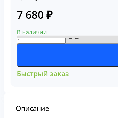
7 680
₽
В наличии
Количество
товара
Влагоотделитель,
фильтр
топливный,
Быстрый заказ
сепаратор
в
сборе
Komatsu
Описание
600-