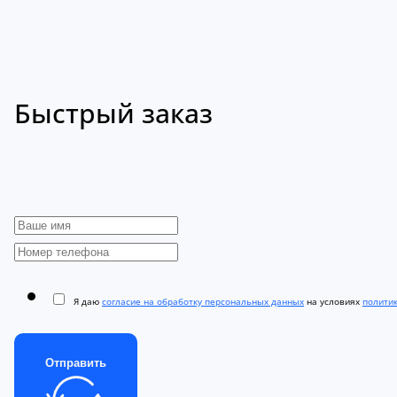
Быстрый заказ
Я даю
согласие на обработку персональных данных
на условиях
полити
Отправить