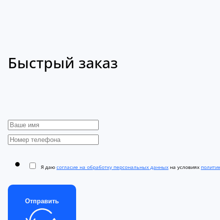
Быстрый заказ
Я даю
согласие на обработку персональных данных
на условиях
полити
Отправить