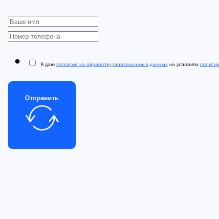
Я даю
согласие на обработку персональных данных
на условиях
полити
Отправить