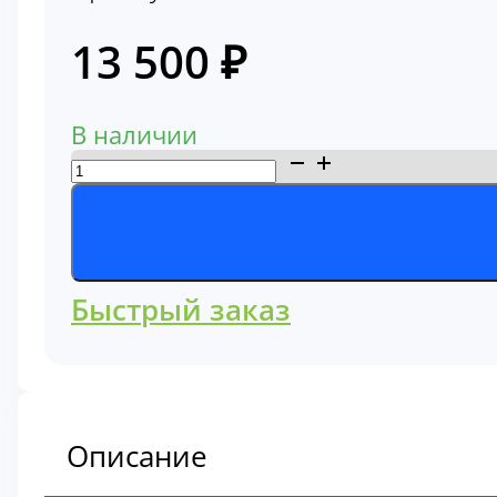
13 500
₽
В наличии
Количество
товара
Звездочка
Komatsu
(207-
Быстрый заказ
27-
71460)
Описание