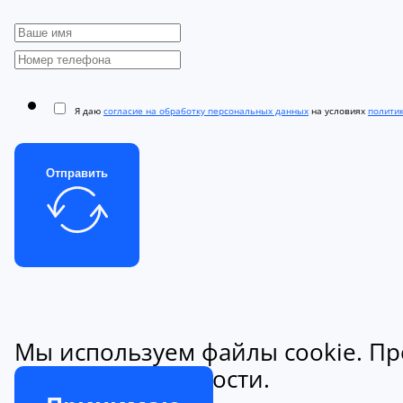
Я даю
согласие на обработку персональных данных
на условиях
полити
Отправить
Мы используем файлы cookie. Пр
конфиденциальности.