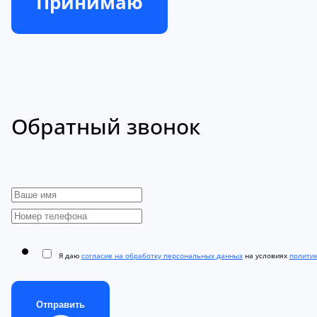
Принимаю
Обратный звонок
Я даю
согласие на обработку персональных данных
на условиях
полити
Отправить