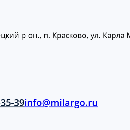
кий р-он., п. Красково, ул. Карла М
-35-39
info@milargo.ru