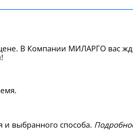
цене. В Компании МИЛАРГО вас жд
!
ремя.
я и выбранного способа.
Подробнос