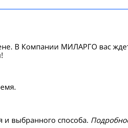
ене. В Компании МИЛАРГО вас ждет
!
ремя.
я и выбранного способа.
Подробнос