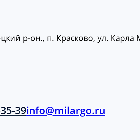
кий р-он., п. Красково, ул. Карла М
-35-39
info@milargo.ru