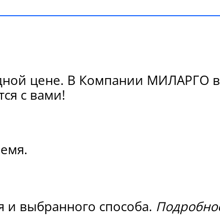
одной цене. В Компании МИЛАРГО в
ся с вами!
ремя.
я и выбранного способа.
Подробнос