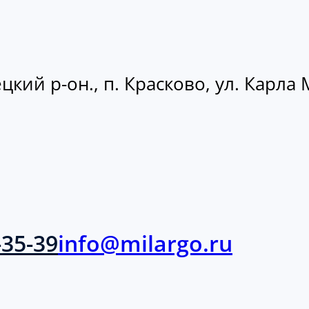
кий р-он., п. Красково, ул. Карла М
-35-39
info@milargo.ru