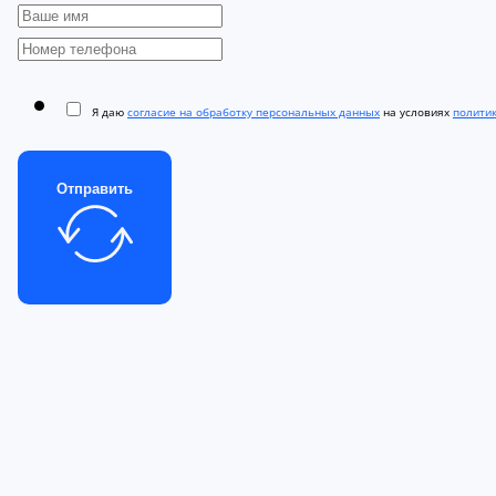
Я даю
согласие на обработку персональных данных
на условиях
полити
Отправить