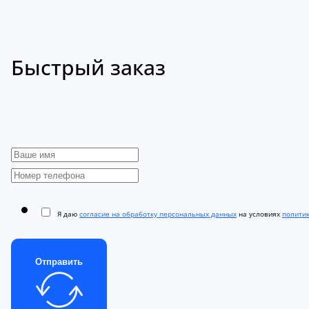
Быстрый заказ
Я даю
согласие на обработку персональных данных
на условиях
полити
Отправить