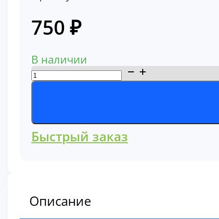
750
₽
В наличии
Количество
товара
О-
кольцо
1824100180
Быстрый заказ
Описание