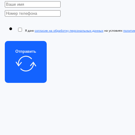
Я даю
согласие на обработку персональных данных
на условиях
полити
Отправить