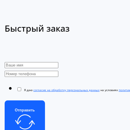
Быстрый заказ
Я даю
согласие на обработку персональных данных
на условиях
полити
Отправить