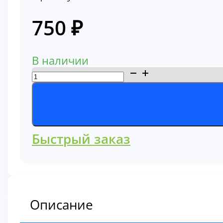
750
₽
В наличии
Количество
товара
О-
кольцо
1824100181
Быстрый заказ
Описание