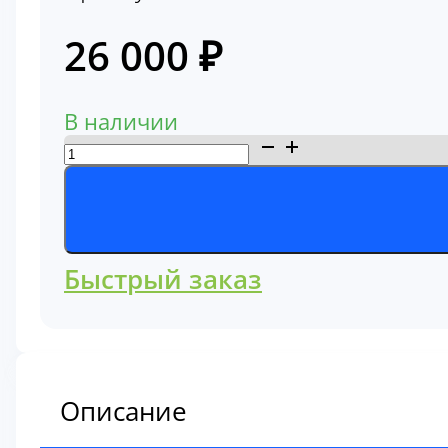
26 000
₽
В наличии
Количество
товара
Трапеция
Hitachi
ZX200
Быстрый заказ
Hitachi
8083028
Описание