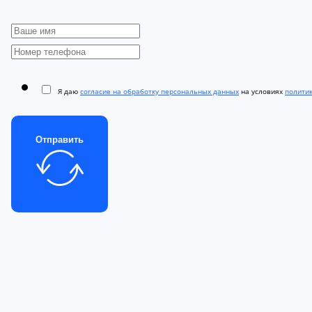
Я даю
согласие на обработку персональных данных
на условиях
полити
Отправить