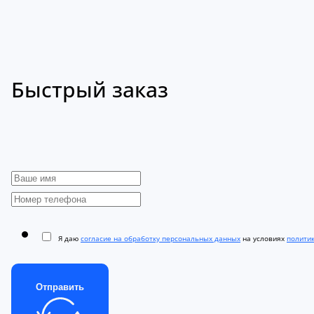
Быстрый заказ
Я даю
согласие на обработку персональных данных
на условиях
полити
Отправить