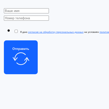
Я даю
согласие на обработку персональных данных
на условиях
полити
Отправить