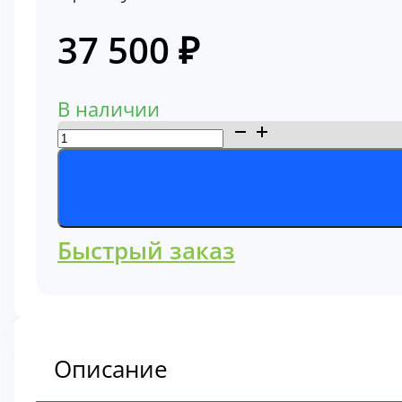
37 500
₽
В наличии
Количество
товара
Трапеция
Hitachi
ZX240
Быстрый заказ
Hitachi
8081885
Описание