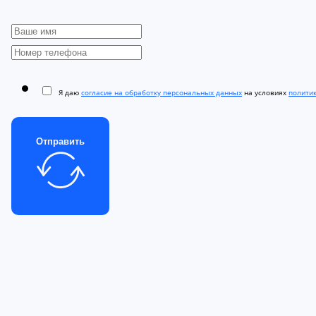
Я даю
согласие на обработку персональных данных
на условиях
полити
Отправить