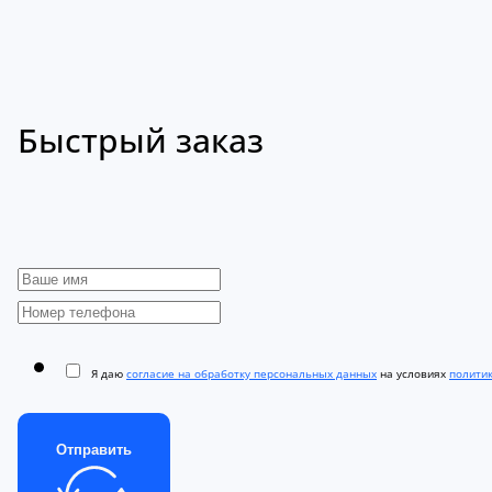
Быстрый заказ
Я даю
согласие на обработку персональных данных
на условиях
полити
Отправить