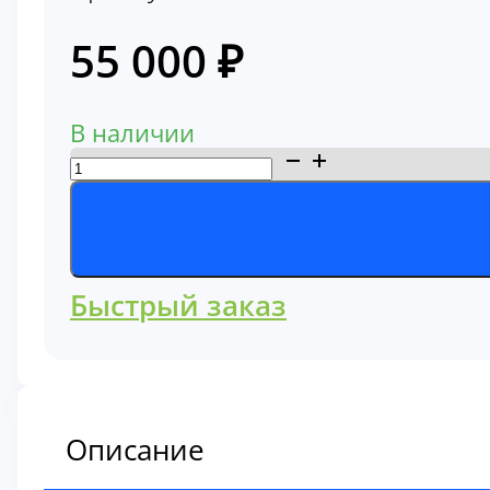
55 000
₽
В наличии
Количество
товара
Трапеция
Hitachi
ZX330
Быстрый заказ
Hitachi
8105392
Описание