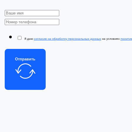
Я даю
согласие на обработку персональных данных
на условиях
полити
Отправить