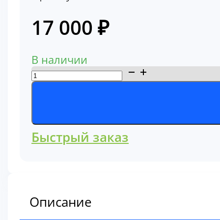
17 000
₽
В наличии
Количество
товара
Тяга
ковша
Hitachi
Быстрый заказ
ZX200
Hitachi
3048485
Описание