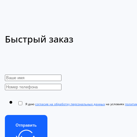
Быстрый заказ
Я даю
согласие на обработку персональных данных
на условиях
полити
Отправить