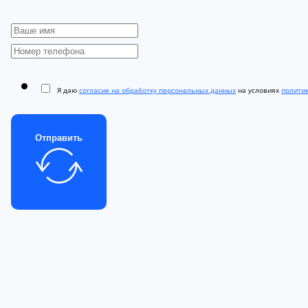
Я даю
согласие на обработку персональных данных
на условиях
полити
Отправить