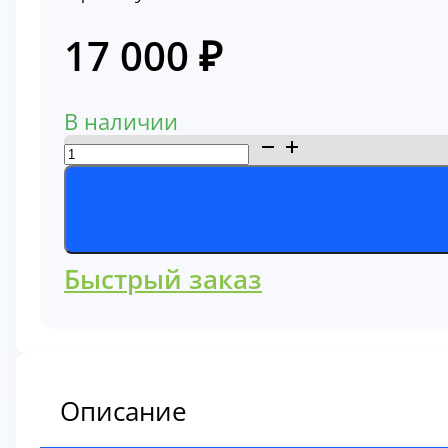
17 000
₽
В наличии
Количество
товара
Тяга
ковша
Hitachi
Быстрый заказ
ZX200
Hitachi
8083081
Описание