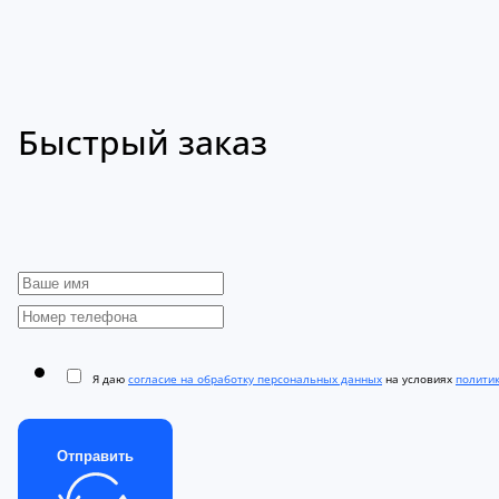
Быстрый заказ
Я даю
согласие на обработку персональных данных
на условиях
полити
Отправить