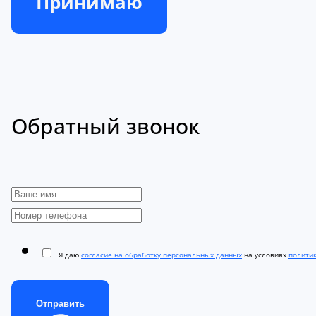
Принимаю
Обратный звонок
Я даю
согласие на обработку персональных данных
на условиях
полити
Отправить