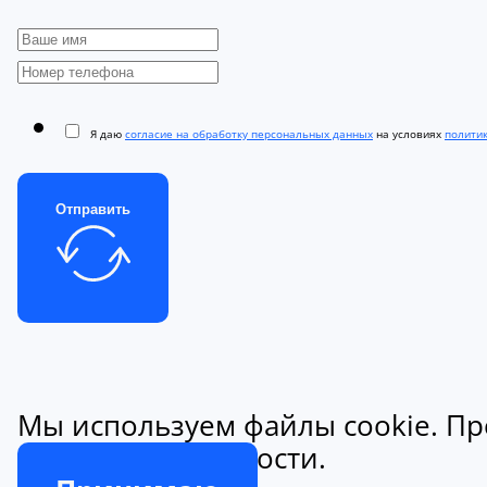
Я даю
согласие на обработку персональных данных
на условиях
полити
Отправить
Мы используем файлы cookie. Пр
конфиденциальности.