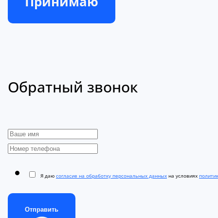
Принимаю
Обратный звонок
Я даю
согласие на обработку персональных данных
на условиях
полити
Отправить