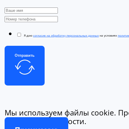
Я даю
согласие на обработку персональных данных
на условиях
полити
Отправить
Мы используем файлы cookie. Пр
конфиденциальности.