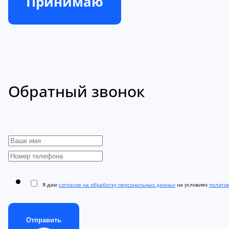
Принимаю
Обратный звонок
Я даю
согласие на обработку персональных данных
на условиях
полити
Отправить