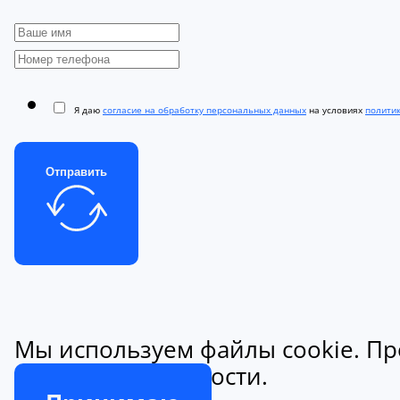
Я даю
согласие на обработку персональных данных
на условиях
полити
Отправить
Мы используем файлы cookie. Пр
конфиденциальности.