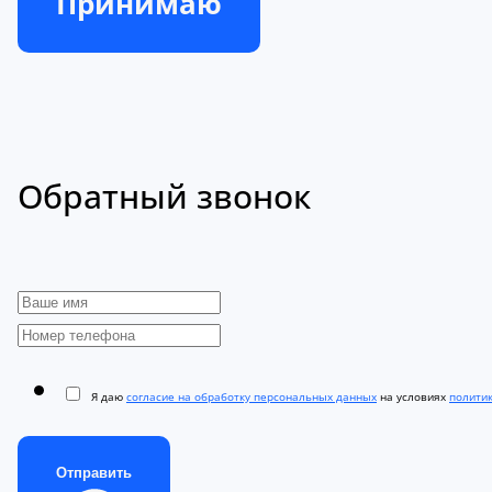
Принимаю
Обратный звонок
Я даю
согласие на обработку персональных данных
на условиях
полити
Отправить