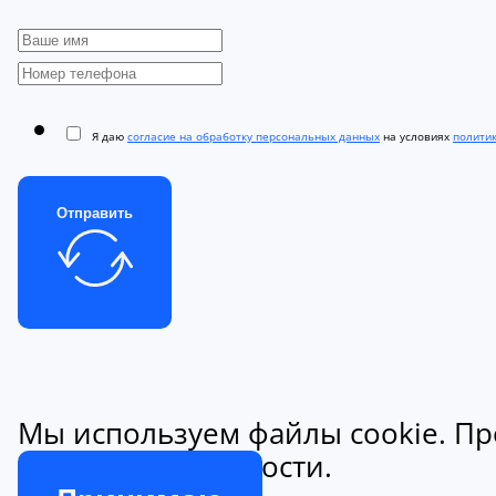
Я даю
согласие на обработку персональных данных
на условиях
полити
Отправить
Мы используем файлы cookie. Пр
конфиденциальности.