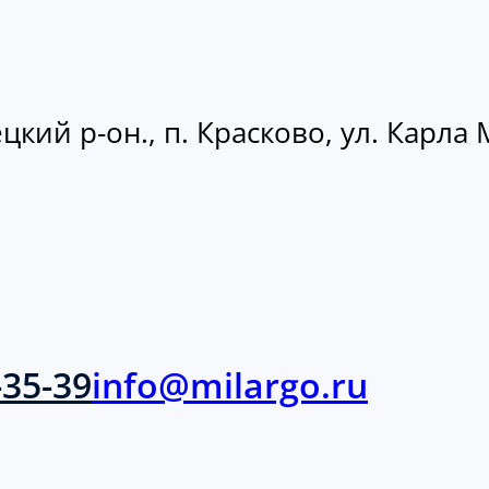
кий р-он., п. Красково, ул. Карла М
-35-39
info@milargo.ru