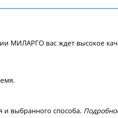
ии МИЛАРГО вас ждет высокое каче
ремя.
я и выбранного способа.
Подробнос