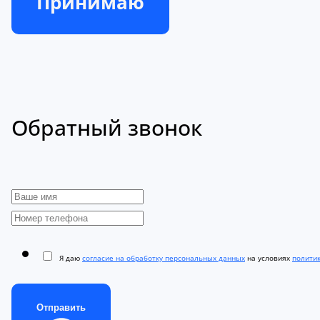
Принимаю
Обратный звонок
Я даю
согласие на обработку персональных данных
на условиях
полити
Отправить