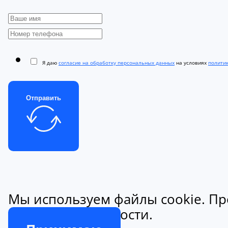
Я даю
согласие на обработку персональных данных
на условиях
полити
Отправить
Мы используем файлы cookie. Пр
конфиденциальности.