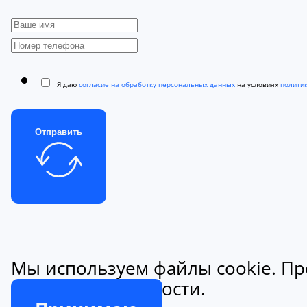
Я даю
согласие на обработку персональных данных
на условиях
полити
Отправить
Мы используем файлы cookie. Пр
конфиденциальности.