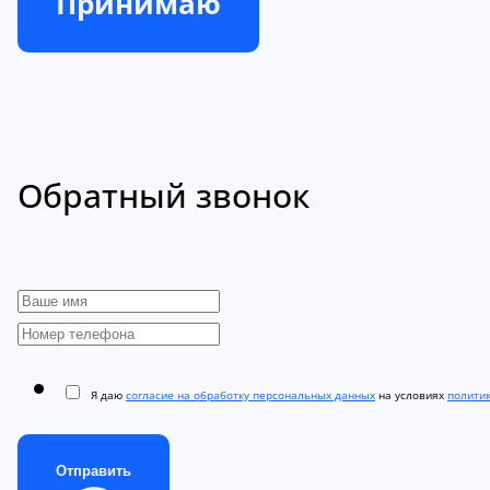
Принимаю
Обратный звонок
Я даю
согласие на обработку персональных данных
на условиях
полити
Отправить