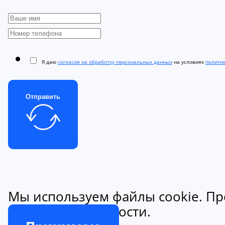
Я даю
согласие на обработку персональных данных
на условиях
полити
Отправить
Мы используем файлы cookie. Пр
конфиденциальности.