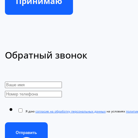
Принимаю
Обратный звонок
Я даю
согласие на обработку персональных данных
на условиях
полити
Отправить