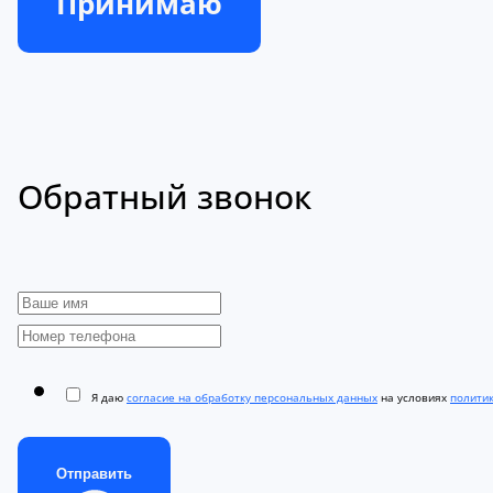
Принимаю
Обратный звонок
Я даю
согласие на обработку персональных данных
на условиях
полити
Отправить