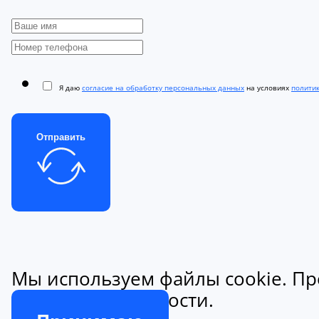
Я даю
согласие на обработку персональных данных
на условиях
полити
Отправить
Мы используем файлы cookie. Пр
конфиденциальности.