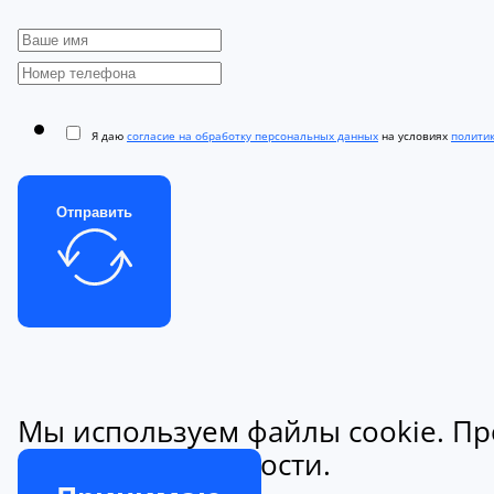
Я даю
согласие на обработку персональных данных
на условиях
полити
Отправить
Мы используем файлы cookie. Пр
конфиденциальности.