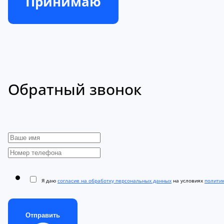
Принимаю
Обратный звонок
Я даю
согласие на обработку персональных данных
на условиях
полити
Отправить