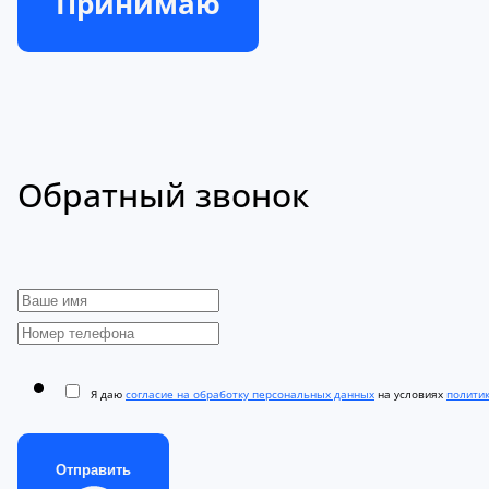
Принимаю
Обратный звонок
Я даю
согласие на обработку персональных данных
на условиях
полити
Отправить