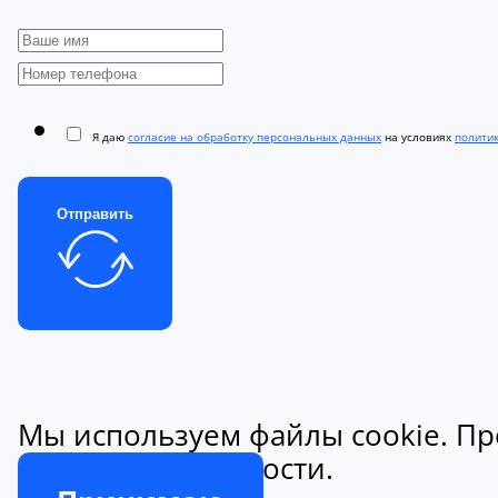
Я даю
согласие на обработку персональных данных
на условиях
полити
Отправить
Мы используем файлы cookie. Пр
конфиденциальности.