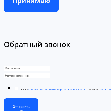
Принимаю
Обратный звонок
Я даю
согласие на обработку персональных данных
на условиях
полити
Отправить