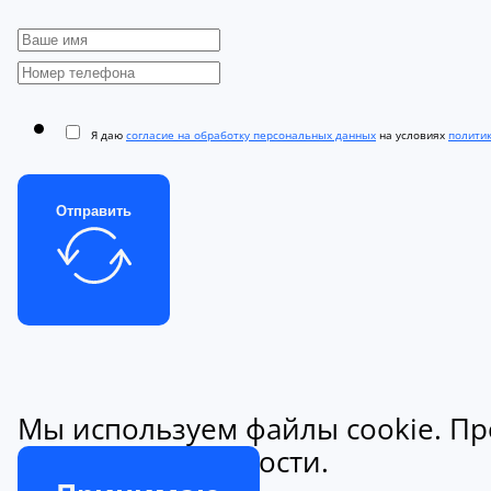
Я даю
согласие на обработку персональных данных
на условиях
полити
Отправить
Мы используем файлы cookie. Пр
конфиденциальности.