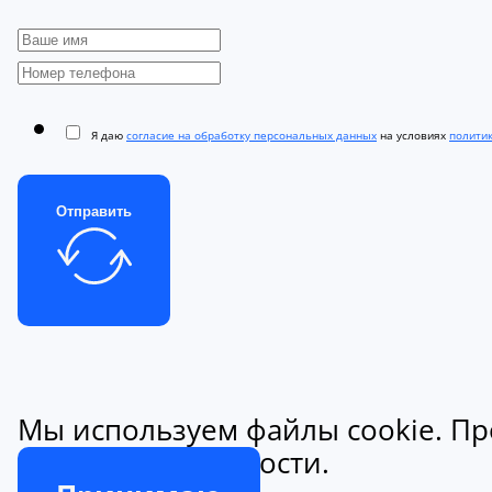
Я даю
согласие на обработку персональных данных
на условиях
полити
Отправить
Мы используем файлы cookie. Пр
конфиденциальности.