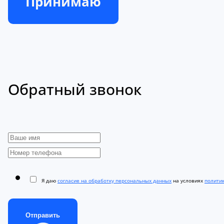
Принимаю
Обратный звонок
Я даю
согласие на обработку персональных данных
на условиях
полити
Отправить