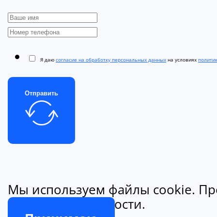
Я даю
согласие на обработку персональных данных
на условиях
полити
Отправить
Мы используем файлы cookie. Пр
конфиденциальности.