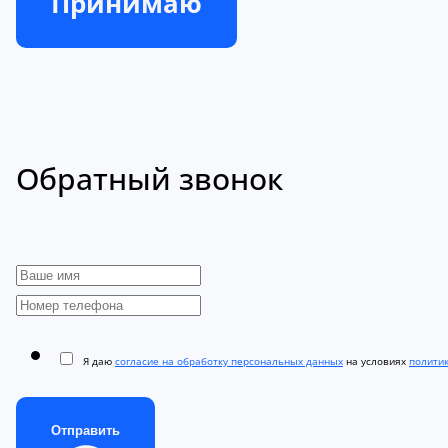
Принимаю
Обратный звонок
Я даю
согласие на обработку персональных данных
на условиях
полити
Отправить