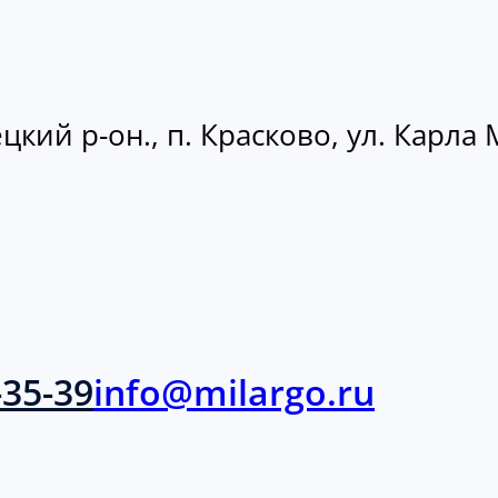
кий р-он., п. Красково, ул. Карла М
-35-39
info@milargo.ru