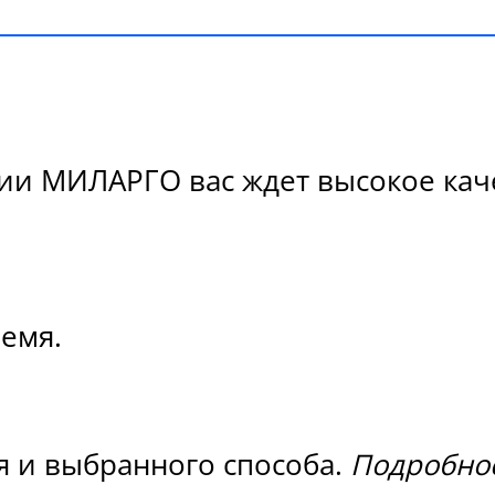
ии МИЛАРГО вас ждет высокое каче
ремя.
я и выбранного способа.
Подробнос