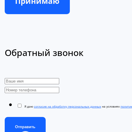
Принимаю
Обратный звонок
Я даю
согласие на обработку персональных данных
на условиях
полити
Отправить