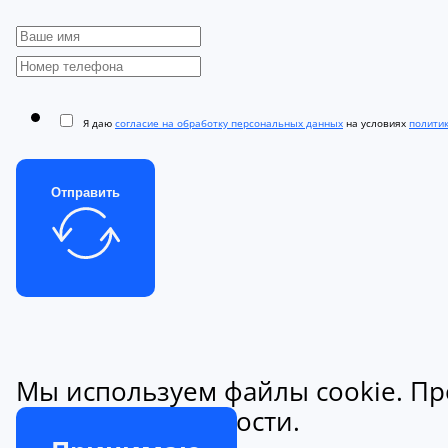
Я даю
согласие на обработку персональных данных
на условиях
полити
Отправить
Мы используем файлы cookie. Пр
конфиденциальности.