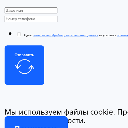
Я даю
согласие на обработку персональных данных
на условиях
полити
Отправить
Мы используем файлы cookie. Пр
конфиденциальности.