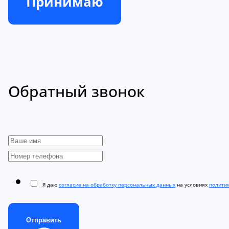
Принимаю
Обратный звонок
Я даю
согласие на обработку персональных данных
на условиях
полити
Отправить