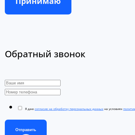
Принимаю
Обратный звонок
Я даю
согласие на обработку персональных данных
на условиях
полити
Отправить