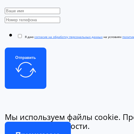
Я даю
согласие на обработку персональных данных
на условиях
полити
Отправить
Мы используем файлы cookie. Пр
конфиденциальности.